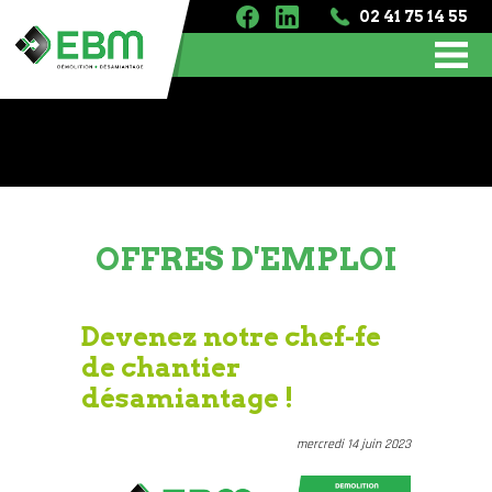
02 41 75 14 55
OFFRES D'EMPLOI
Devenez notre chef-fe
de chantier
désamiantage !
mercredi 14 juin 2023